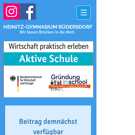
HEINITZ-GYMNASIUM RÜDERSDORF
Wir bauen Brücken in die Welt.
Beitrag demnächst
verfügbar