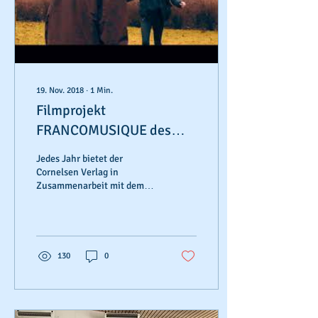
19. Nov. 2018
∙
1
Min.
Filmprojekt
FRANCOMUSIQUE des
Französischkurses ist
Jedes Jahr bietet der
online
Cornelsen Verlag in
Zusammenarbeit mit dem
Institut francais einen
Musikwettbewerb an:
FRANCOMUSIQUE. Die
Schüler...
130
0