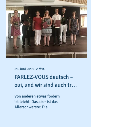
21. Juni 2018
∙
2
Min.
PARLEZ-VOUS deutsch –
oui, und wir sind auch très
bien en français
Von anderen etwas fordern
ist leicht. Das aber ist das
Allerschwerste: Die
Forderung an sich selbst.
(Makarenko) Der Schulchor
unter der...