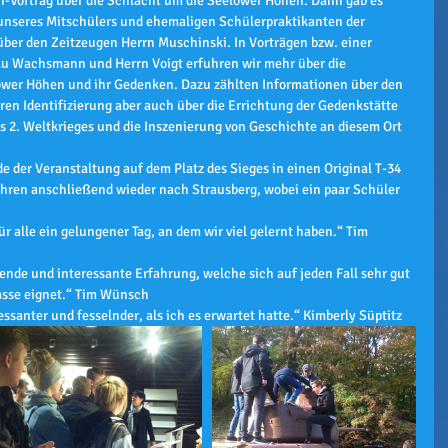
-Vortrag über die Schlacht um die Seelower Höhen. Dann gab es 
unseres Mitschülers und ehemaligen Schülerpraktikanten der 
über den Zeitzeugen Herrn Muschinski. In Vorträgen bzw. einer 
 Wachsmann und Herrn Voigt erfuhren wir mehr über die 
lower Höhen und ihr Gedenken. Dazu zählten Informationen über den 
ren Identifizierung aber auch über die Errichtung der Gedenkstätte 
 2. Weltkrieges und die Inszenierung von Geschichte an diesem Ort 
e der Veranstaltung auf dem Platz des Sieges in einen Original T-34 
uhren anschließend wieder nach Strausberg, wobei ein paar Schüler 
 alle ein gelungener Tag, an dem wir viel gelernt haben.“ Tim 
nde und interessante Erfahrung, welche sich auf jeden Fall sehr gut 
lasse eignet.“ Tim Wünsch
ssanter und fesselnder, als ich es erwartet hatte.“ Kimberly Süptitz