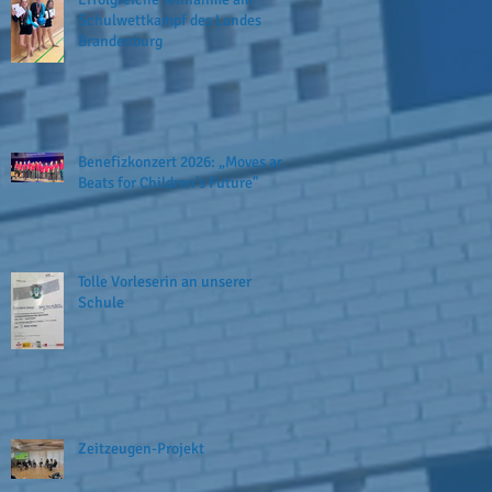
Schulwettkampf des Landes
Brandenburg
Benefizkonzert 2026: „Moves and
Beats for Children’s Future"
Tolle Vorleserin an unserer
Schule
Zeitzeugen-Projekt