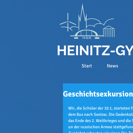
HEINITZ-
Start
News
Geschichtsexkursion
Wir, die Schüler der 10.1, startete
dem Bus nach Seelow. Die Gedenkst
das Ende des 2. Weltkrieges und die 
un der russischen Armee stattgefun