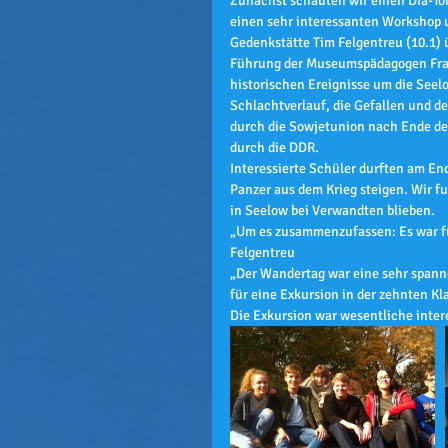
Zunächst schauten wir einen Dia-Ton
einen sehr interessanten Workshop 
Gedenkstätte Tim Felgentreu (10.1) 
Führung der Museumspädagogen Frau
historischen Ereignisse um die See
Schlachtverlauf, die Gefallen und de
durch die Sowjetunion nach Ende des
durch die DDR.
Interessierte Schüler durften am End
Panzer aus dem Krieg steigen. Wir f
in Seelow bei Verwandten blieben.
„Um es zusammenzufassen: Es war für
Felgentreu
„Der Wandertag war eine sehr spanne
für eine Exkursion in der zehnten K
Die Exkursion war wesentliche intere