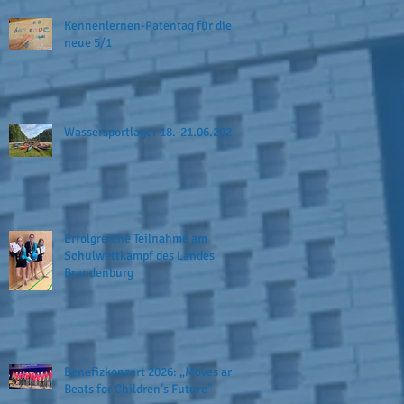
Kennenlernen-Patentag für die
neue 5/1
Wassersportlager 18.-21.06.2026
Erfolgreiche Teilnahme am
Schulwettkampf des Landes
Brandenburg
Benefizkonzert 2026: „Moves and
Beats for Children’s Future"