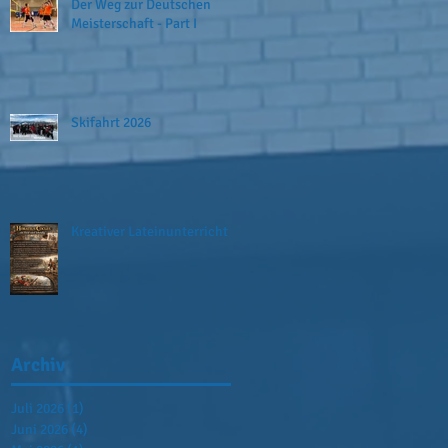
Der Weg zur Deutschen
Meisterschaft - Part I
Skifahrt 2026
Kreativer Lateinunterricht
Archiv
Juli 2026
(1)
1 Beitrag
Juni 2026
(4)
4 Beiträge