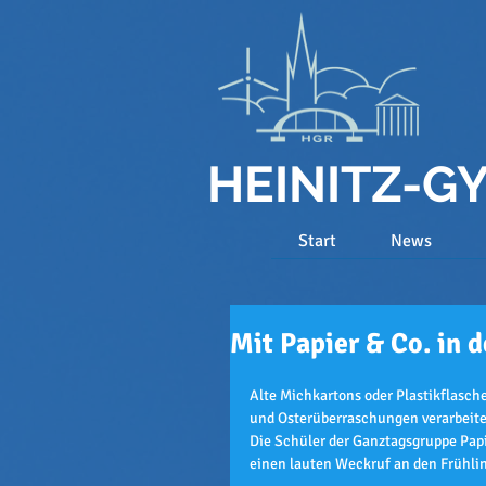
HEINITZ-
Start
News
Mit Papier & Co. in d
Alte Michkartons oder Plastikflasche
und Osterüberraschungen verarbeit
Die Schüler der Ganztagsgruppe Papi
einen lauten Weckruf an den Frühli