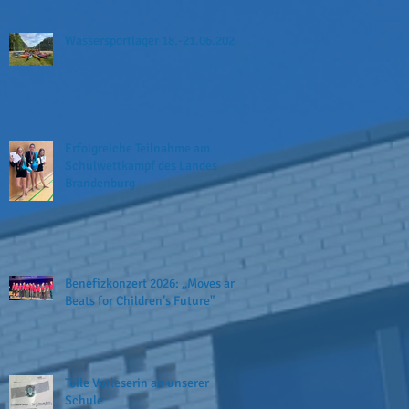
Wassersportlager 18.-21.06.2026
Erfolgreiche Teilnahme am
Schulwettkampf des Landes
Brandenburg
Benefizkonzert 2026: „Moves and
Beats for Children’s Future"
Tolle Vorleserin an unserer
Schule