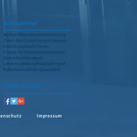
Schlagwörter
Berliner Mauer
Berufsorientierung
Check dein Essen
Energie
Erasmus+
Essen
Europäische Union
Fridays For Future
Geisterbahnhof
Gesundheit
Handwerk
Lehrerfortbildung
Mobilität
Projekt
Robotik
Schulbildung
Sexualität
Folgen Sie uns!
tenschutz
Impressum