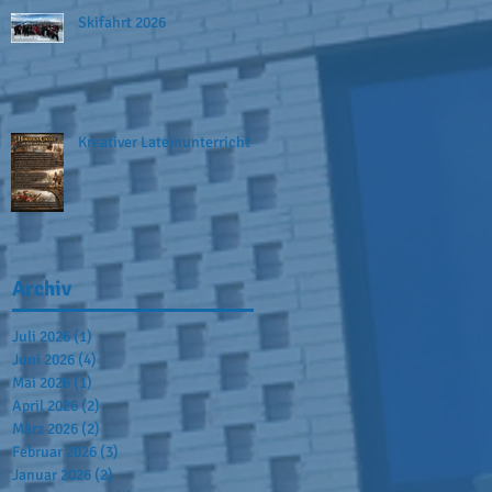
Skifahrt 2026
Kreativer Lateinunterricht
Archiv
Juli 2026
(1)
1 Beitrag
Juni 2026
(4)
4 Beiträge
Mai 2026
(1)
1 Beitrag
April 2026
(2)
2 Beiträge
März 2026
(2)
2 Beiträge
Februar 2026
(3)
3 Beiträge
Januar 2026
(2)
2 Beiträge