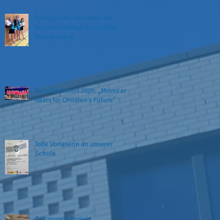
Erfolgreiche Teilnahme am
Schulwettkampf des Landes
Brandenburg
Benefizkonzert 2026: „Moves and
Beats for Children’s Future"
Tolle Vorleserin an unserer
Schule
Zeitzeugen-Projekt