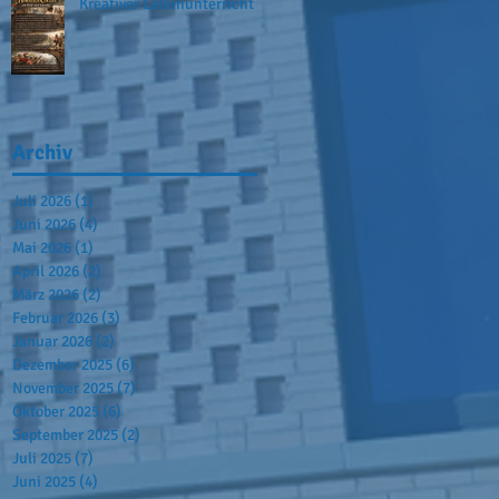
Kreativer Lateinunterricht
Archiv
Juli 2026
(1)
1 Beitrag
Juni 2026
(4)
4 Beiträge
Mai 2026
(1)
1 Beitrag
April 2026
(2)
2 Beiträge
März 2026
(2)
2 Beiträge
Februar 2026
(3)
3 Beiträge
Januar 2026
(2)
2 Beiträge
Dezember 2025
(6)
6 Beiträge
November 2025
(7)
7 Beiträge
Oktober 2025
(6)
6 Beiträge
September 2025
(2)
2 Beiträge
Juli 2025
(7)
7 Beiträge
Juni 2025
(4)
4 Beiträge