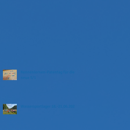
Kennenlernen-Patentag für die
neue 5/1
Wassersportlager 18.-21.06.2026