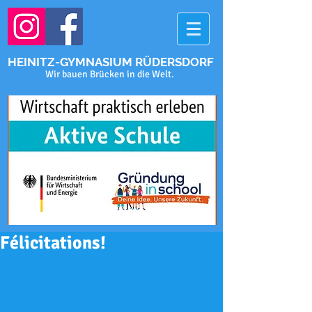
HEINITZ-GYMNASIUM RÜDERSDORF
Wir bauen Brücken in die Welt.
Félicitations!