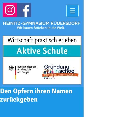
HEINITZ-GYMNASIUM RÜDERSDORF
Wir bauen Brücken in die Welt.
Den Opfern ihren Namen
zurückgeben