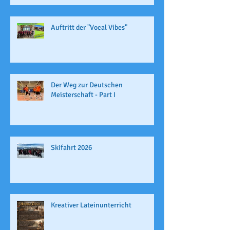
Auftritt der "Vocal Vibes"
Der Weg zur Deutschen
Meisterschaft - Part I
Skifahrt 2026
Kreativer Lateinunterricht