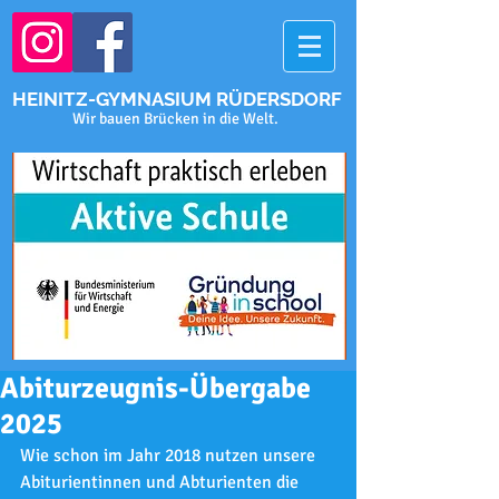
HEINITZ-GYMNASIUM RÜDERSDORF
Wir bauen Brücken in die Welt.
Abiturzeugnis-Übergabe
2025
Wie schon im Jahr 2018 nutzen unsere 
Abiturientinnen und Abturienten die 