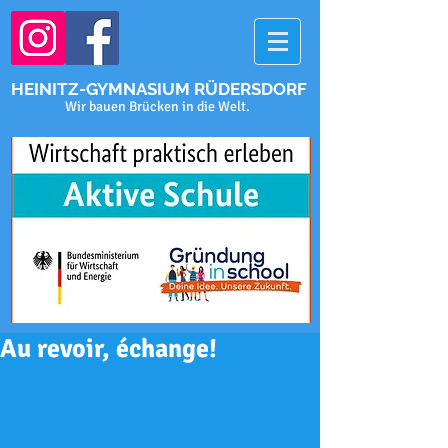
HEINITZ-GYMNASIUM RÜDERSDORF
Wir bauen Brücken in die Welt.
Au revoir, échange!