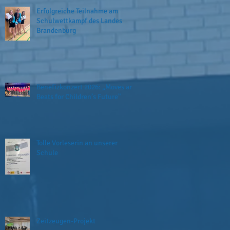
Erfolgreiche Teilnahme am
Schulwettkampf des Landes
Brandenburg
Benefizkonzert 2026: „Moves and
Beats for Children’s Future"
Tolle Vorleserin an unserer
Schule
Zeitzeugen-Projekt