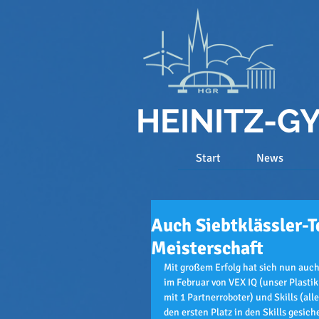
HEINITZ-
Start
News
Auch Siebtklässler-T
Meisterschaft
Mit großem Erfolg hat sich nun auch
im Februar von VEX IQ (unser Plastik
mit 1 Partnerroboter) und Skills (all
den ersten Platz in den Skills gesic