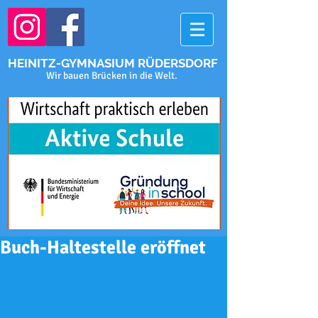
HEINITZ-GYMNASIUM RÜDERSDORF
Wir bauen Brücken in die Welt.
Buch-Haltestelle eröffnet