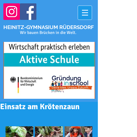
HEINITZ-GYMNASIUM RÜDERSDORF
Wir bauen Brücken in die Welt.
Einsatz am Krötenzaun