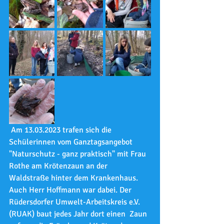
 Am 13.03.2023 trafen sich die 
Schülerinnen vom Ganztagsangebot  
"Naturschutz - ganz praktisch" mit Frau 
Rothe am Krötenzaun an der  
Waldstraße hinter dem Krankenhaus. 
Auch Herr Hoffmann war dabei. Der  
Rüdersdorfer Umwelt-Arbeitskreis e.V. 
(RUAK) baut jedes Jahr dort einen  Zaun 