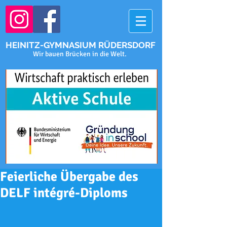
HEINITZ-GYMNASIUM RÜDERSDORF
Wir bauen Brücken in die Welt.
Feierliche Übergabe des
DELF intégré-Diploms