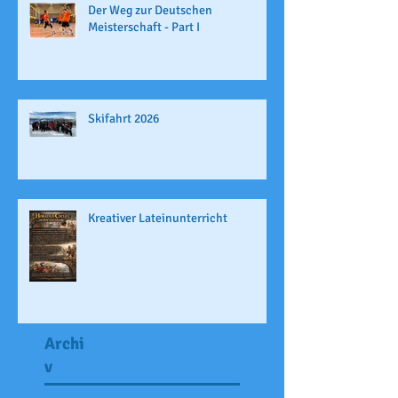
Der Weg zur Deutschen
Meisterschaft - Part I
Skifahrt 2026
Kreativer Lateinunterricht
Archi
v