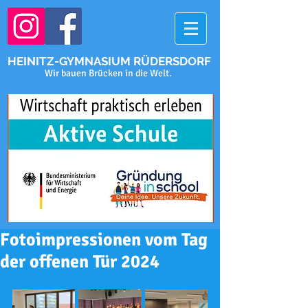
HEINITZ-GYMNASIUM RÜDERSDORF
Wir bauen Brücken in die Welt.
Fotoimpressionen vom Tag
der offenen Tür 2024