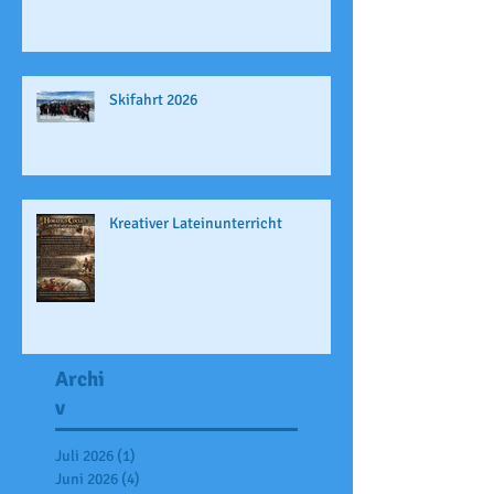
Skifahrt 2026
Kreativer Lateinunterricht
Archi
v
Juli 2026
(1)
1 Beitrag
Juni 2026
(4)
4 Beiträge