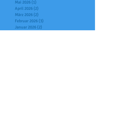
Mai 2026
(1)
1 Beitrag
April 2026
(2)
2 Beiträge
März 2026
(2)
2 Beiträge
Februar 2026
(3)
3 Beiträge
Januar 2026
(2)
2 Beiträge
Dezember 2025
(6)
6 Beiträge
November 2025
(7)
7 Beiträge
Oktober 2025
(6)
6 Beiträge
September 2025
(2)
2 Beiträge
Juli 2025
(7)
7 Beiträge
Juni 2025
(4)
4 Beiträge
Mai 2025
(2)
2 Beiträge
April 2025
(6)
6 Beiträge
März 2025
(1)
1 Beitrag
Februar 2025
(3)
3 Beiträge
Januar 2025
(9)
9 Beiträge
Dezember 2024
(5)
5 Beiträge
November 2024
(4)
4 Beiträge
Oktober 2024
(6)
6 Beiträge
Juli 2024
(4)
4 Beiträge
Juni 2024
(4)
4 Beiträge