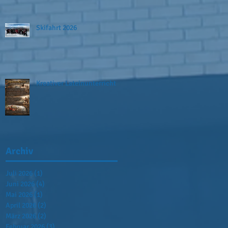
Skifahrt 2026
Kreativer Lateinunterricht
Archiv
Juli 2026
(1)
1 Beitrag
Juni 2026
(4)
4 Beiträge
Mai 2026
(1)
1 Beitrag
April 2026
(2)
2 Beiträge
März 2026
(2)
2 Beiträge
Februar 2026
(3)
3 Beiträge