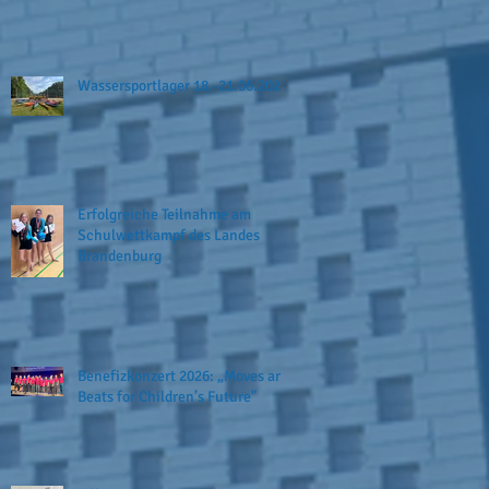
Wassersportlager 18.-21.06.2026
Erfolgreiche Teilnahme am
Schulwettkampf des Landes
Brandenburg
Benefizkonzert 2026: „Moves and
Beats for Children’s Future"