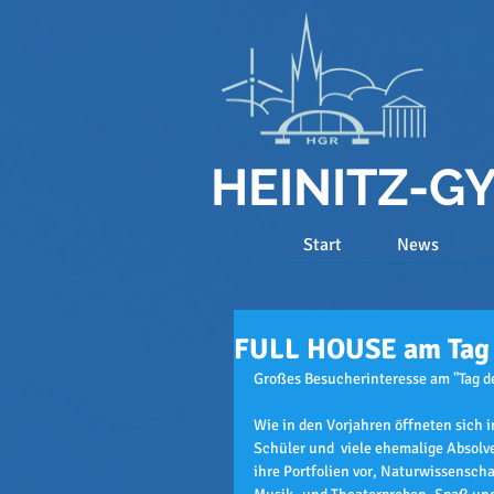
HEINITZ-
Start
News
FULL HOUSE am Tag d
Großes Besucherinteresse am "Tag de
Wie in den Vorjahren öffneten sich i
Schüler und  viele ehemalige Absolv
ihre Portfolien vor, Naturwissensch