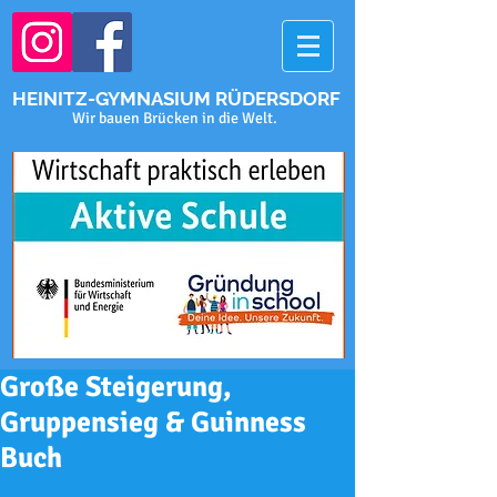
HEINITZ-GYMNASIUM RÜDERSDORF
Wir bauen Brücken in die Welt.
Große Steigerung,
Gruppensieg & Guinness
Buch