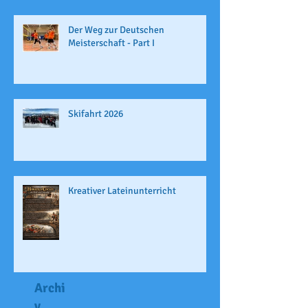
Der Weg zur Deutschen
Meisterschaft - Part I
Skifahrt 2026
Kreativer Lateinunterricht
Archi
v