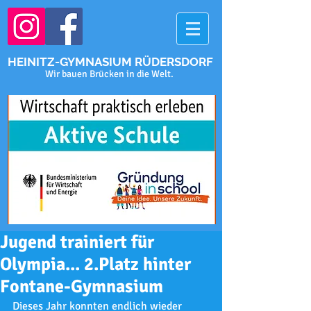
HEINITZ-GYMNASIUM RÜDERSDORF
Wir bauen Brücken in die Welt.
Jugend trainiert für
Olympia... 2.Platz hinter
Fontane-Gymnasium
Dieses Jahr konnten endlich wieder 