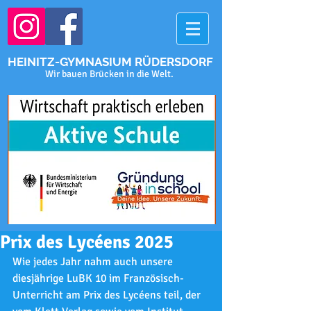
HEINITZ-GYMNASIUM RÜDERSDORF
Wir bauen Brücken in die Welt.
Prix des Lycéens 2025
Wie jedes Jahr nahm auch unsere 
diesjährige LuBK 10 im Französisch-
Unterricht am Prix des Lycéens teil, der 