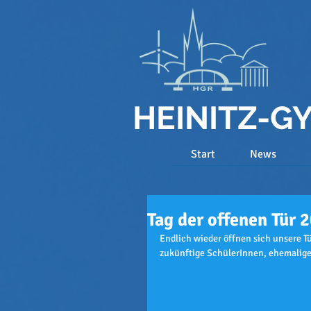
HEINITZ-
Start
News
Tag der offenen Tür 
Endlich wieder öffnen sich unsere Tür
zukünftige SchülerInnen, ehemalige