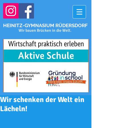
HEINITZ-GYMNASIUM RÜDERSDORF
Wir bauen Brücken in die Welt.
Wir schenken der Welt ein
Lächeln!