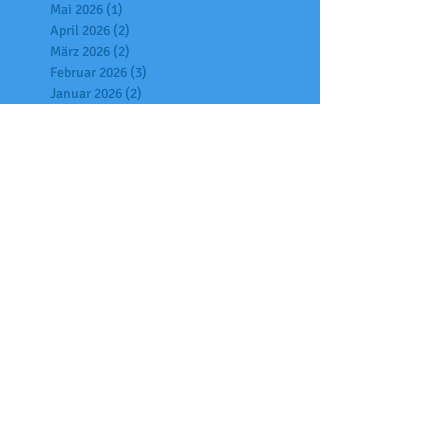
Mai 2026
(1)
1 Beitrag
April 2026
(2)
2 Beiträge
März 2026
(2)
2 Beiträge
Februar 2026
(3)
3 Beiträge
Januar 2026
(2)
2 Beiträge
Dezember 2025
(6)
6 Beiträge
November 2025
(7)
7 Beiträge
Oktober 2025
(6)
6 Beiträge
September 2025
(2)
2 Beiträge
Juli 2025
(7)
7 Beiträge
Juni 2025
(4)
4 Beiträge
Mai 2025
(2)
2 Beiträge
April 2025
(6)
6 Beiträge
März 2025
(1)
1 Beitrag
Februar 2025
(3)
3 Beiträge
Januar 2025
(9)
9 Beiträge
Dezember 2024
(5)
5 Beiträge
November 2024
(4)
4 Beiträge
Oktober 2024
(6)
6 Beiträge
Juli 2024
(4)
4 Beiträge
Juni 2024
(4)
4 Beiträge