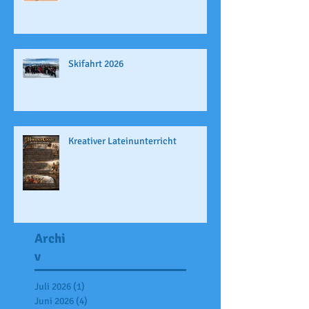
Skifahrt 2026
Kreativer Lateinunterricht
Archi
v
Juli 2026
(1)
1 Beitrag
Juni 2026
(4)
4 Beiträge