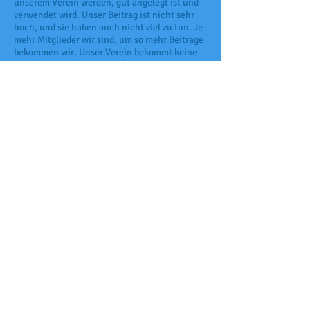
unserem Verein werden, gut angelegt ist und
verwendet wird. Unser Beitrag ist nicht sehr
hoch, und sie haben auch nicht viel zu tun. Je
mehr Mitglieder wir sind, um so mehr Beiträge
bekommen wir. Unser Verein bekommt keine
staatliche Förderung. Wir finanzieren uns
ausschließlich von Mitgliedsbeiträgen und
Spenden.
Aller drei Jahre müssen wir eine
Steuererklärung abgeben, um unsere
Gemeinnützigkeit nachzuweisen. Dafür dürfen
wir auch für Spenden, Spendenquittungen
erstellen.
Informieren Sie sich auf unserer Homepage,
wenn Sie Interesse haben Mitglied zu werden
oder fragen Sie uns konkret über unsere
Mailadresse.
Wir würden uns sehr freuen Sie in unserem
Verein begrüßen zu können.
Förderkreis des Gymnasium Rüdersdorf e.V.
Brückenstr. 80
15562 Rüdersdorf
Der Vorstand besteht aus: