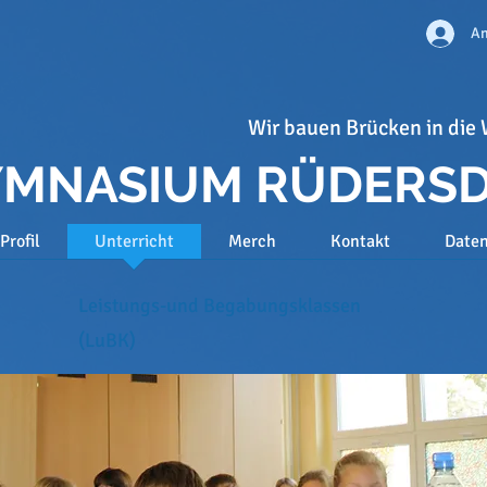
An
Wir bauen Brücken in die 
GYMNASIUM RÜDERS
Profil
Unterricht
Merch
Kontakt
Date
Leistungs-und Begabungsklassen
(LuBK)