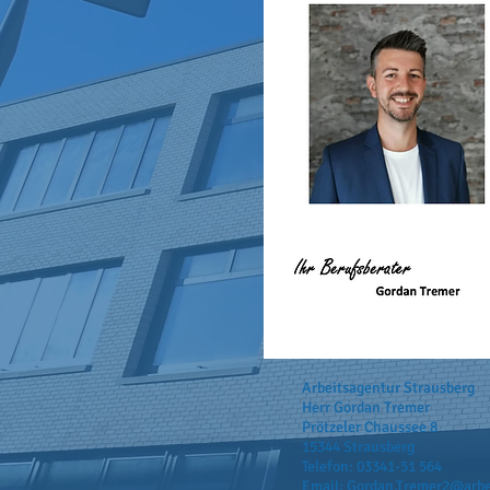
Arbeitsagentur Strausberg
Herr Gordan Tremer
Prötzeler Chaussee 8
15344 Strausberg
Telefon: 03341-51 564
Email:
Gordan.Tremer2@arbe