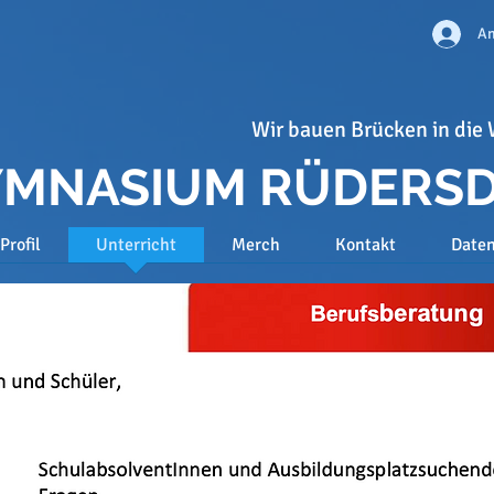
An
Wir bauen Brücken in die 
GYMNASIUM RÜDERS
Profil
Unterricht
Merch
Kontakt
Date