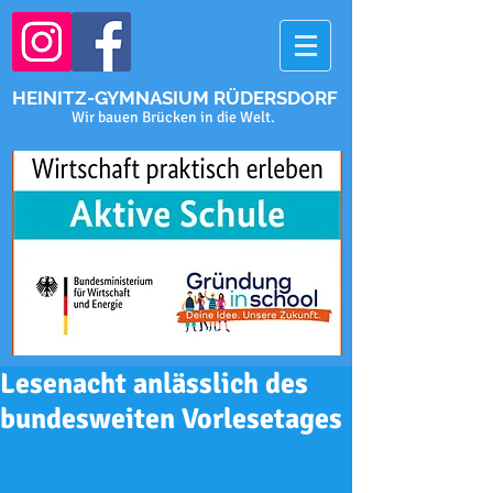
HEINITZ-GYMNASIUM RÜDERSDORF
Wir bauen Brücken in die Welt.
Lesenacht anlässlich des
bundesweiten Vorlesetages