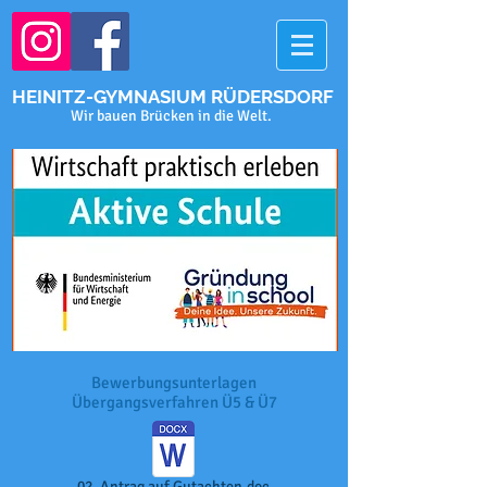
HEINITZ-GYMNASIUM RÜDERSDORF
Wir bauen Brücken in die Welt.
Bewerbungsunterlagen
Übergangsverfahren Ü5 & Ü7
02_Antrag auf Gutachten.doc