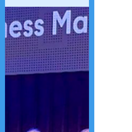
Am 11. Juni 2026 machten sich drei talentierte
Gymnastinnen des Heinitz-Gymnasiums sowie
der Grundschule Rüdersdorf auf den Weg nach
Kleinmachnow, um am Schulwettkampf des
Landes Brandenburg in der Rhythmischen
Sportgymnastik teilzunehmen. Mit einer
Mischung aus Aufregung, Freude und großem
Ehrgeiz präsentierten die drei Mädchen ihre
einstudierten Übungen und wurden für ihren
Einsatz mit hervorragenden Ergebnissen
belohnt. Besonders erfolgreich war Louisa aus
der Klasse 5/1.