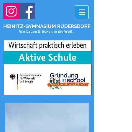
HEINITZ-GYMNASIUM RÜDERSDORF
Wir bauen Brücken in die Welt.