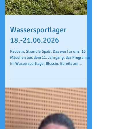
Wassersportlager
18.-21.06.2026
Paddeln, Strand & Spaß. Das war für uns, 16
Mädchen aus dem 11. Jahrgang, das Programm
im Wassersportlager Blossin. Bereits am
Donnerstagnachmittag ging es los. Wir wurden
von Herrn Stassiuk und Herrn Albrecht, sowie
der strahlenden Sonne in der Zeltstadt des
Geländes begrüßt, richteten uns ein, badeten
das erste Mal und ließen den Abend mit
Fußball, Volleyball und Basketball ausklingen.
Der nächste Tag startete nach einem leckeren
Frühstück mit der ersten Paddeltour, bei