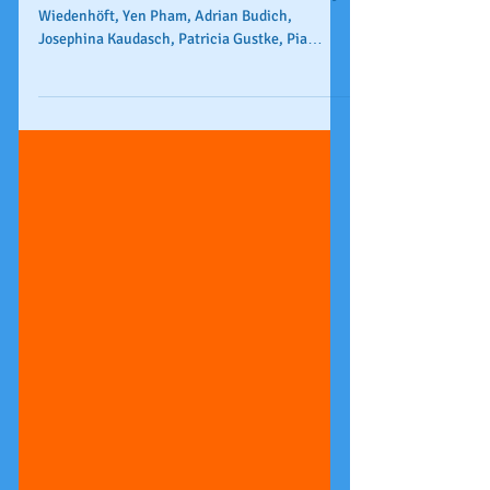
Sachzeichnen
Arbeiten zum Thema "Gefäße" zeichneten Elly
Wiedenhöft, Yen Pham, Adrian Budich,
Josephina Kaudasch, Patricia Gustke, Pia
Purang, Juli...