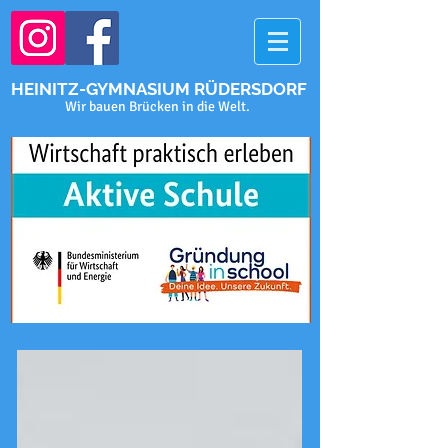
HEINITZ-GYMNASIUM RÜDERSDORF
Wir bauen Brücken in die Welt.