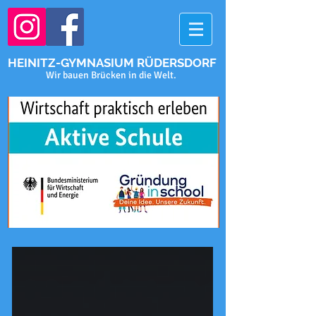
HEINITZ-GYMNASIUM RÜDERSDORF
Wir bauen Brücken in die Welt.