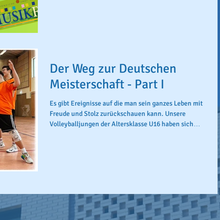
Der Weg zur Deutschen
Meisterschaft - Part I
Es gibt Ereignisse auf die man sein ganzes Leben mit
Freude und Stolz zurückschauen kann. Unsere
Volleyballjungen der Altersklasse U16 haben sich
entsprechende Erlebnisse auf ihrem Weg zum
Finalturnier um die Deutsche Meisterschaft
(Bundesfinale des "Jugend trainiert für Olympia &
Paralympics"- Wettbewerbes) verdient. Dieses ist der
erste von drei Teilen der Erfolgsgeschichte unser
HGR-Volleyball-Jungs. Er startet mit einem Bericht
von Luc Bannuscher: "Unsere U16-Schulmanns