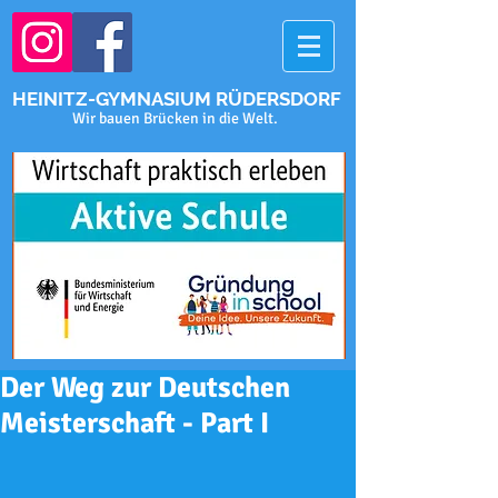
HEINITZ-GYMNASIUM RÜDERSDORF
Wir bauen Brücken in die Welt.
Der Weg zur Deutschen
Meisterschaft - Part I