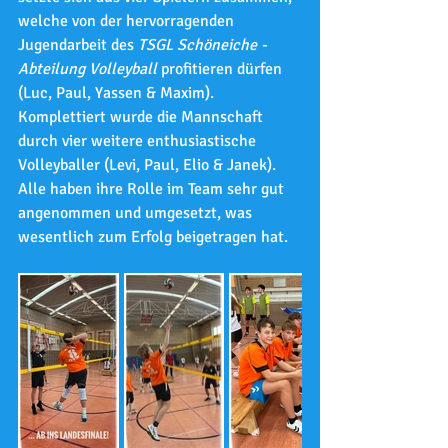
welche von der hervorragenden 
Jugendarbeit des 
TSGL Schöneiche - 
Abteilung Volleyball
 profitieren dürfen 
(Luc, Paul, Yassen & Maxim). 
Komplettiert wurde die Mannschaft 
durch vier weitere enthusiastische 
Volleyballer (Levi, Paul, Elio & Janek). 
Alle haben ihre Rolle im Team sehr gut 
angenommen und umgesetzt, was 
wesentlich zum Erfolg beigetragen hat.