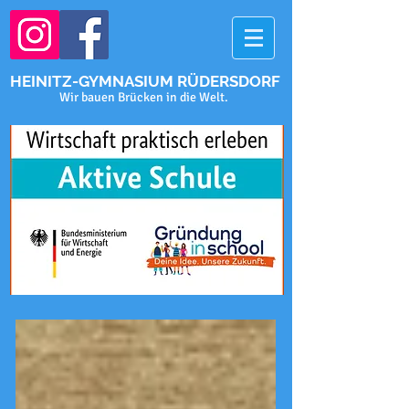
HEINITZ-GYMNASIUM RÜDERSDORF
Wir bauen Brücken in die Welt.