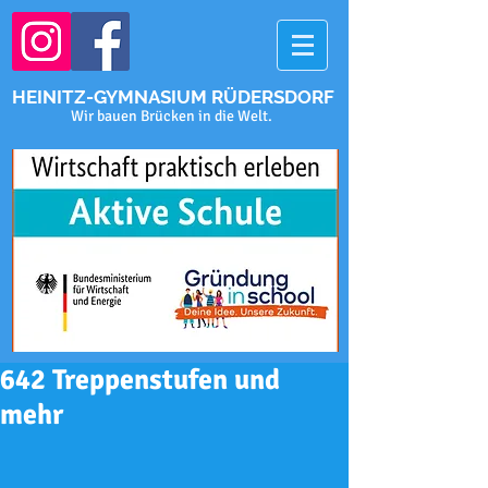
HEINITZ-GYMNASIUM RÜDERSDORF
Wir bauen Brücken in die Welt.
642 Treppenstufen und
mehr