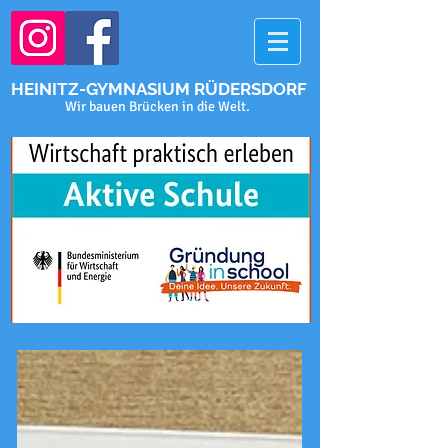
HEINITZ-GYMNASIUM RÜDERSDORF
Wir bauen Brücken in die Welt.