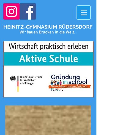
HEINITZ-GYMNASIUM RÜDERSDORF
Wir bauen Brücken in die Welt.