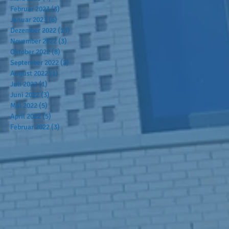
Februar 2023
(3)
3 Beiträge
Januar 2023
(6)
6 Beiträge
Dezember 2022
(13)
13 Beiträge
November 2022
(3)
3 Beiträge
Oktober 2022
(8)
8 Beiträge
September 2022
(2)
2 Beiträge
August 2022
(1)
1 Beitrag
Juli 2022
(1)
1 Beitrag
Juni 2022
(3)
3 Beiträge
Mai 2022
(5)
5 Beiträge
April 2022
(5)
5 Beiträge
Februar 2022
(3)
3 Beiträge