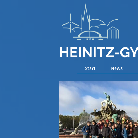
HEINITZ-
Start
News