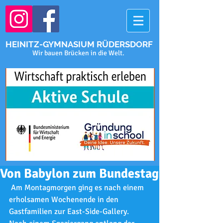
HEINITZ-GYMNASIUM RÜDERSDORF
Wir bauen Brücken in die Welt.
Von Babylon zum Bundestag
 Am Montagmorgen ging es nach einem 
erholsamen Wochenende in den 
Gastfamilien zur East-Side-Gallery. 