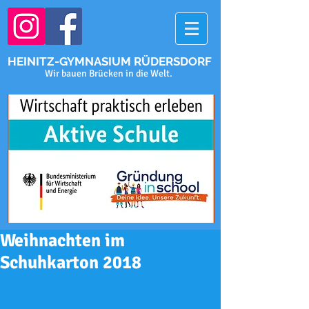
HEINITZ-GYMNASIUM RÜDERSDORF
Wir bauen Brücken in die Welt.
Weihnachten im
Schuhkarton 2018