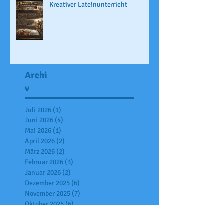
Kreativer Lateinunterricht
Archi
v
Juli 2026
(1)
1 Beitrag
Juni 2026
(4)
4 Beiträge
Mai 2026
(1)
1 Beitrag
April 2026
(2)
2 Beiträge
März 2026
(2)
2 Beiträge
Februar 2026
(3)
3 Beiträge
Januar 2026
(2)
2 Beiträge
Dezember 2025
(6)
6 Beiträge
November 2025
(7)
7 Beiträge
Oktober 2025
(6)
6 Beiträge
September 2025
(2)
2 Beiträge