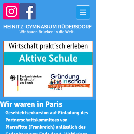
HEINITZ-GYMNASIUM RÜDERSDORF
Wir bauen Brücken in die Welt.
Wir waren in Paris
Geschichtsexkursion auf Einladung des 
Partnerschaftskommitees von 
Pierrefitte (Frankreich) anlässlich des 