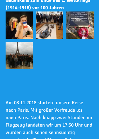
Gedenkens zum Ende des 1. Weltkriegs 
(1914-1918) vor 100 Jahren
Am 08.11.2018 startete unsere Reise 
nach Paris. Mit großer Vorfreude los 
nach Paris. Nach knapp zwei Stunden im 
Flugzeug landeten wir um 17:30 Uhr und 
wurden auch schon sehnsüchtig 