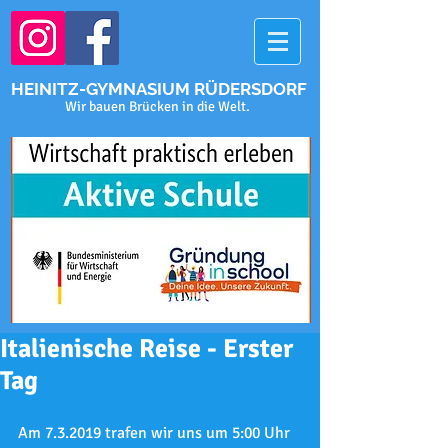
HEINITZ-GYMNASIUM RÜDERSDORF
Wir bauen Brücken in die Welt.
Italienische Reise - Erster
Tag
Am 7.3.2019 trafen wir uns um 5:00 Uhr 