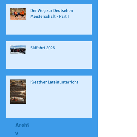
Der Weg zur Deutschen
Meisterschaft - Part I
Skifahrt 2026
Kreativer Lateinunterricht
Archi
v