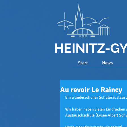
HEINITZ-
Start
News
Au revoir Le Raincy
Ein wunderschöner Schüleraustausch
Wir haben neben vielen Eindrücken so
Austauschschule (Lycée Albert Schwe