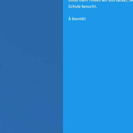
Umso mehr freuen wir uns darauf, w
Schule besucht.
À bientôt!