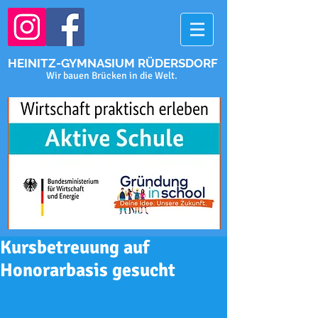
HEINITZ-GYMNASIUM RÜDERSDORF
Wir bauen Brücken in die Welt.
Kursbetreuung auf
Honorarbasis gesucht