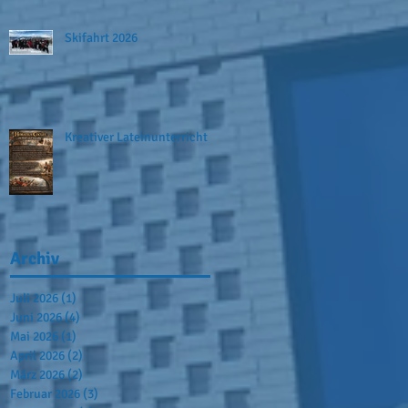
Skifahrt 2026
Kreativer Lateinunterricht
Archiv
Juli 2026
(1)
1 Beitrag
Juni 2026
(4)
4 Beiträge
Mai 2026
(1)
1 Beitrag
April 2026
(2)
2 Beiträge
März 2026
(2)
2 Beiträge
Februar 2026
(3)
3 Beiträge