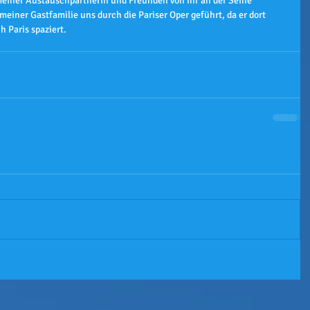
einer Austauschpartnerin und Freunden von ihr an der Seine 
einer Gastfamilie uns durch die Pariser Oper geführt, da er dort 
h Paris spaziert.