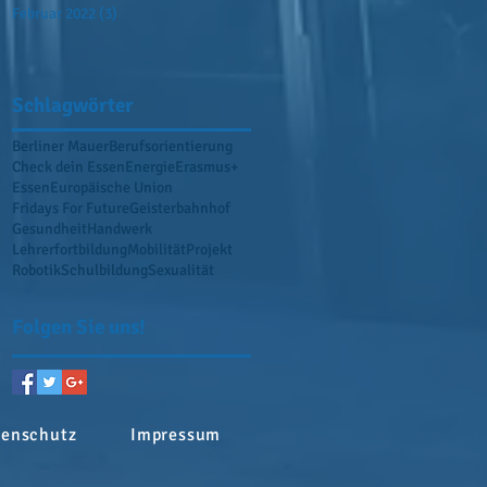
Februar 2022
(3)
3 Beiträge
Schlagwörter
Berliner Mauer
Berufsorientierung
Check dein Essen
Energie
Erasmus+
Essen
Europäische Union
Fridays For Future
Geisterbahnhof
Gesundheit
Handwerk
Lehrerfortbildung
Mobilität
Projekt
Robotik
Schulbildung
Sexualität
Folgen Sie uns!
tenschutz
Impressum