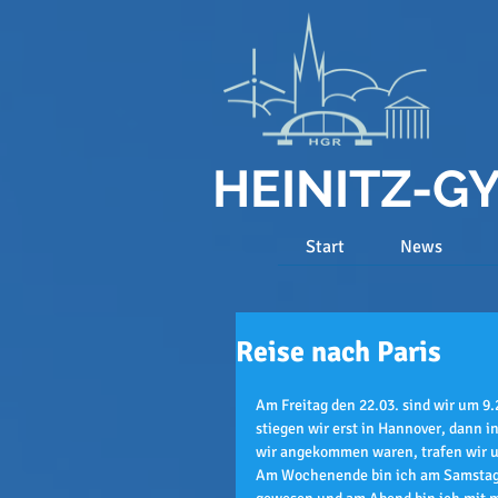
HEINITZ-
Start
News
Reise nach Paris
Am Freitag den 22.03. sind wir um 9
stiegen wir erst in Hannover, dann 
wir angekommen waren, trafen wir u
Am Wochenende bin ich am Samstag m