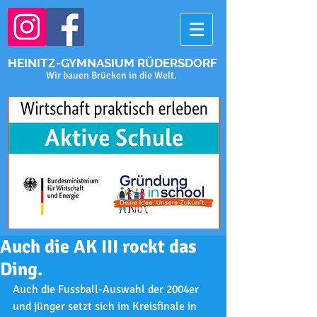
HEINITZ-GYMNASIUM RÜDERSDORF
Wir bauen Brücken in die Welt.
Auch die AK III rockt das
Ding.
Auch die Fussball-Auswahl der 2004er 
und jünger setzt sich im Kreisfinale in 