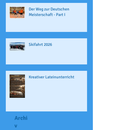
Der Weg zur Deutschen
Meisterschaft - Part I
Skifahrt 2026
Kreativer Lateinunterricht
Archi
v