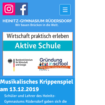
HEINITZ-GYMNASIUM RÜDERSDORF
Wir bauen Brücken in die Welt.
Musikalisches Krippenspiel
am 13.12.2019
Schüler und Lehrer des Heinitz-
Gymnasiums Rüdersdorf gaben sich die 