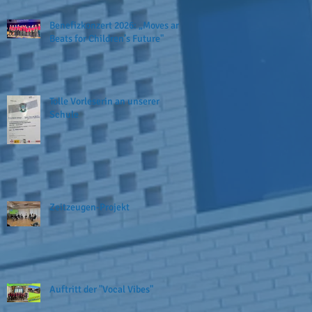
Benefizkonzert 2026: „Moves and
Beats for Children’s Future"
Tolle Vorleserin an unserer
Schule
Zeitzeugen-Projekt
Auftritt der "Vocal Vibes"