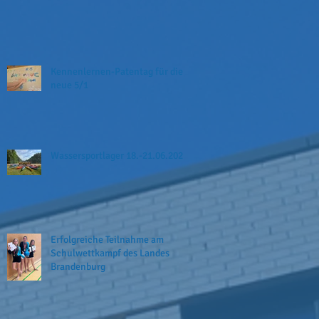
Kennenlernen-Patentag für die
neue 5/1
Wassersportlager 18.-21.06.2026
Erfolgreiche Teilnahme am
Schulwettkampf des Landes
Brandenburg