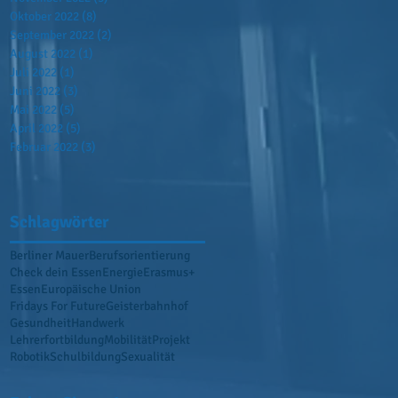
Oktober 2022
(8)
8 Beiträge
September 2022
(2)
2 Beiträge
August 2022
(1)
1 Beitrag
Juli 2022
(1)
1 Beitrag
Juni 2022
(3)
3 Beiträge
Mai 2022
(5)
5 Beiträge
April 2022
(5)
5 Beiträge
Februar 2022
(3)
3 Beiträge
Schlagwörter
Berliner Mauer
Berufsorientierung
Check dein Essen
Energie
Erasmus+
Essen
Europäische Union
Fridays For Future
Geisterbahnhof
Gesundheit
Handwerk
Lehrerfortbildung
Mobilität
Projekt
Robotik
Schulbildung
Sexualität