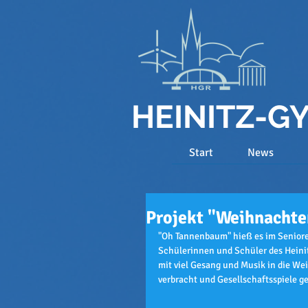
HEINITZ-
Start
News
Projekt "Weihnachte
"Oh Tannenbaum" hieß es im Senior
Schülerinnen und Schüler des Heini
mit viel Gesang und Musik in die We
verbracht und Gesellschaftsspiele ges