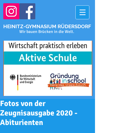
HEINITZ-GYMNASIUM RÜDERSDORF
Wir bauen Brücken in die Welt.
Fotos von der
Zeugnisausgabe 2020 -
Abiturienten