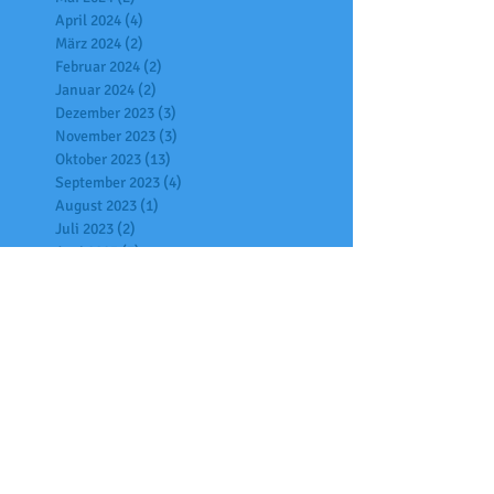
April 2024
(4)
4 Beiträge
März 2024
(2)
2 Beiträge
Februar 2024
(2)
2 Beiträge
Januar 2024
(2)
2 Beiträge
Dezember 2023
(3)
3 Beiträge
November 2023
(3)
3 Beiträge
Oktober 2023
(13)
13 Beiträge
September 2023
(4)
4 Beiträge
August 2023
(1)
1 Beitrag
Juli 2023
(2)
2 Beiträge
Juni 2023
(3)
3 Beiträge
Mai 2023
(2)
2 Beiträge
April 2023
(4)
4 Beiträge
März 2023
(4)
4 Beiträge
Februar 2023
(3)
3 Beiträge
Januar 2023
(6)
6 Beiträge
Dezember 2022
(13)
13 Beiträge
November 2022
(3)
3 Beiträge
Oktober 2022
(8)
8 Beiträge
September 2022
(2)
2 Beiträge
August 2022
(1)
1 Beitrag