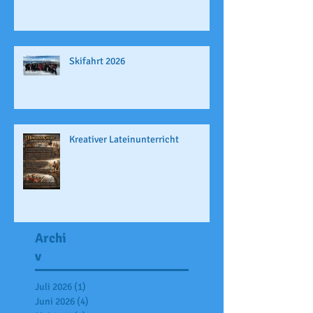
Skifahrt 2026
Kreativer Lateinunterricht
Archi
v
Juli 2026
(1)
1 Beitrag
Juni 2026
(4)
4 Beiträge