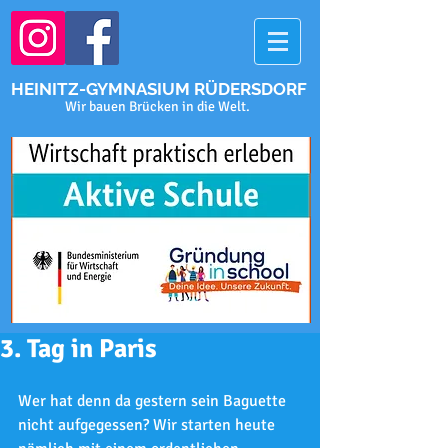
HEINITZ-GYMNASIUM RÜDERSDORF
Wir bauen Brücken in die Welt.
3. Tag in Paris
Wer hat denn da gestern sein Baguette 
nicht aufgegessen? Wir starten heute 