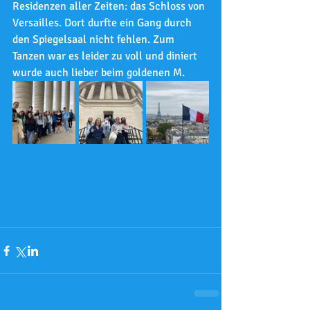
Residenzen aller Zeiten: das Schloss von 
Versailles. Dort durfte ein Gang durch 
den Spiegelsaal nicht fehlen. Zum 
Tanzen war es leider zu voll und diniert 
wurde auch lieber beim goldenen M. 