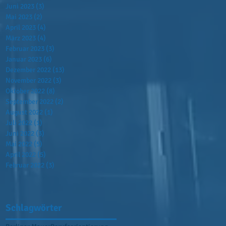
Juni 2023
(3)
3 Beiträge
Mai 2023
(2)
2 Beiträge
April 2023
(4)
4 Beiträge
März 2023
(4)
4 Beiträge
Februar 2023
(3)
3 Beiträge
Januar 2023
(6)
6 Beiträge
Dezember 2022
(13)
13 Beiträge
November 2022
(3)
3 Beiträge
Oktober 2022
(8)
8 Beiträge
September 2022
(2)
2 Beiträge
August 2022
(1)
1 Beitrag
Juli 2022
(1)
1 Beitrag
Juni 2022
(3)
3 Beiträge
Mai 2022
(5)
5 Beiträge
April 2022
(5)
5 Beiträge
Februar 2022
(3)
3 Beiträge
Schlagwörter