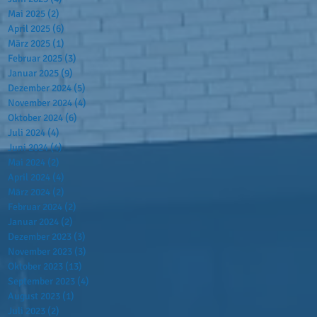
Mai 2025
(2)
2 Beiträge
April 2025
(6)
6 Beiträge
März 2025
(1)
1 Beitrag
Februar 2025
(3)
3 Beiträge
Januar 2025
(9)
9 Beiträge
Dezember 2024
(5)
5 Beiträge
November 2024
(4)
4 Beiträge
Oktober 2024
(6)
6 Beiträge
Juli 2024
(4)
4 Beiträge
Juni 2024
(4)
4 Beiträge
Mai 2024
(2)
2 Beiträge
April 2024
(4)
4 Beiträge
März 2024
(2)
2 Beiträge
Februar 2024
(2)
2 Beiträge
Januar 2024
(2)
2 Beiträge
Dezember 2023
(3)
3 Beiträge
November 2023
(3)
3 Beiträge
Oktober 2023
(13)
13 Beiträge
September 2023
(4)
4 Beiträge
August 2023
(1)
1 Beitrag
Juli 2023
(2)
2 Beiträge