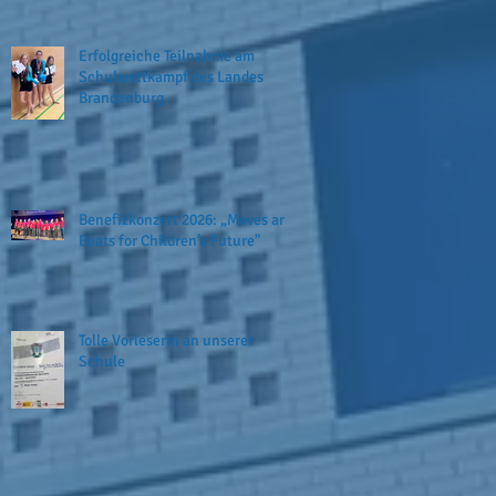
Erfolgreiche Teilnahme am
Schulwettkampf des Landes
Brandenburg
Benefizkonzert 2026: „Moves and
Beats for Children’s Future"
Tolle Vorleserin an unserer
Schule