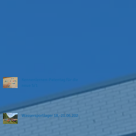
Kennenlernen-Patentag für die
neue 5/1
Wassersportlager 18.-21.06.2026