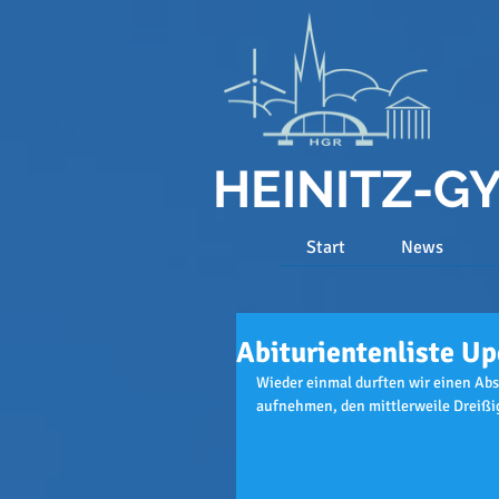
HEINITZ-
Start
News
Abiturientenliste U
Wieder einmal durften wir einen Abs
aufnehmen, den mittlerweile Dreißig