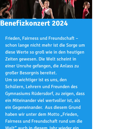
Benefizkonzert 2024
Frieden, Fairness und Freundschaft – 
schon lange nicht mehr ist die Sorge um 
diese Werte so groß wie in den heutigen 
Zeiten gewesen. Die Welt scheint in 
einer Unruhe gefangen, die Anlass zu 
großer Besorgnis bereitet. 
Um so wichtiger ist es uns, den 
Schülern, Lehrern und Freunden des 
Gymnasiums Rüdersdorf, zu zeigen, dass 
ein Miteinander viel wertvoller ist, als 
ein Gegeneinander.  Aus diesem Grund 
haben wir unter dem Motto „Frieden, 
Fairness und Freundschaft rund um die 
Welt“ auch in diesem Jahr wieder ein 